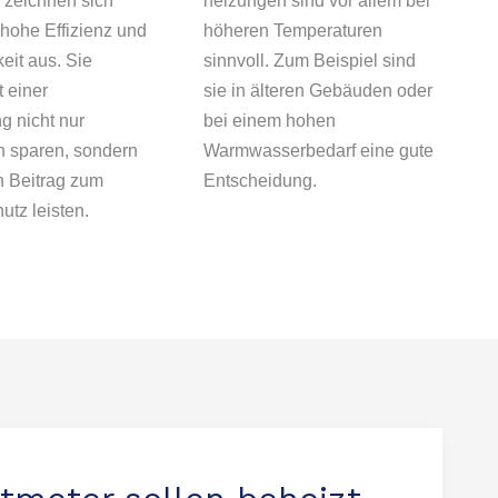
 zeichnen sich
heizungen sind vor allem bei
 hohe Effizienz und
höheren Temperaturen
eit aus. Sie
sinnvoll. Zum Beispiel sind
 einer
sie in älteren Gebäuden oder
g nicht nur
bei einem hohen
n sparen, sondern
Warmwasserbedarf eine gute
n Beitrag zum
Entscheidung.
tz leisten.