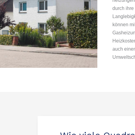
heizungen
durch ihre
Langlebigk
können mit
Gasheizun
Heizkoste
auch eine
Umweltschu