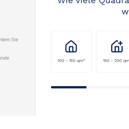
rdern Sie
sende