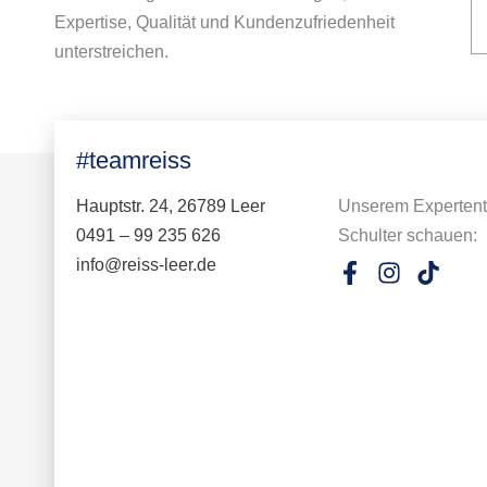
Expertise, Qualität und Kundenzufriedenheit
unterstreichen.
#teamreiss
Hauptstr. 24, 26789 Leer
Unserem Expertent
0491 – 99 235 626
Schulter schauen:
info@reiss-leer.de
F
I
T
a
n
i
c
s
k
e
t
t
b
a
o
o
g
k
o
r
k
a
-
m
f